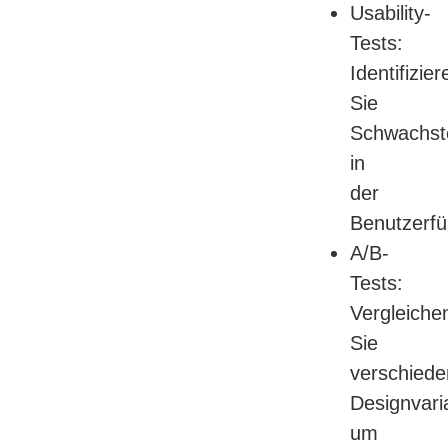
Usability-
Tests:
Identifizier
Sie
Schwachste
in
der
Benutzerfü
A/B-
Tests:
Vergleiche
Sie
verschied
Designvari
um