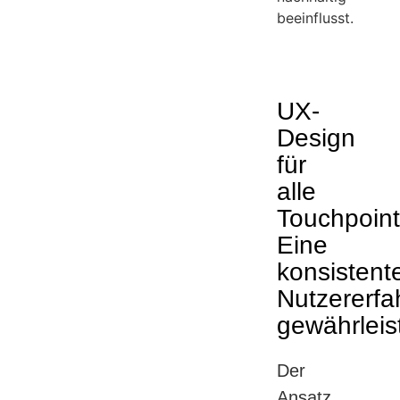
beeinflusst.
UX-
Design
für
alle
Touchpoint
Eine
konsistent
Nutzererfa
gewährleis
Der
Ansatz