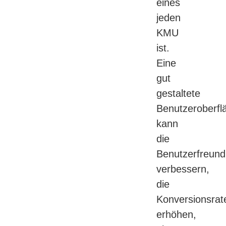
eines
jeden
KMU
ist.
Eine
gut
gestaltete
Benutzeroberfl
kann
die
Benutzerfreundl
verbessern,
die
Konversionsrat
erhöhen,