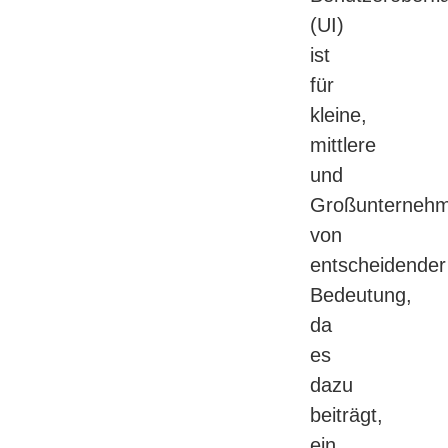
(UI)
ist
für
kleine,
mittlere
und
Großunterneh
von
entscheidender
Bedeutung,
da
es
dazu
beiträgt,
ein