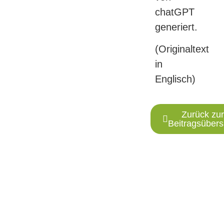
chatGPT
generiert.
(Originaltext
in
Englisch)
Zurück zur
Beitragsübers